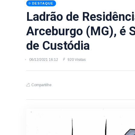
DESTAQUE
Ladrão de Residênc
Arceburgo (MG), é S
de Custódia
06/12/2021 16:12
920 Visitas
Compartilhe