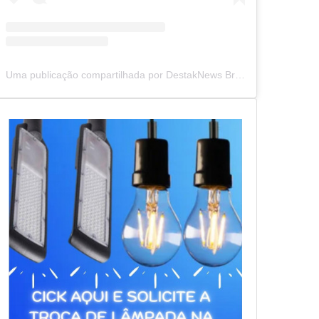
Uma publicação compartilhada por DestakNews Brasil (@destaknewsbrasiloficial)