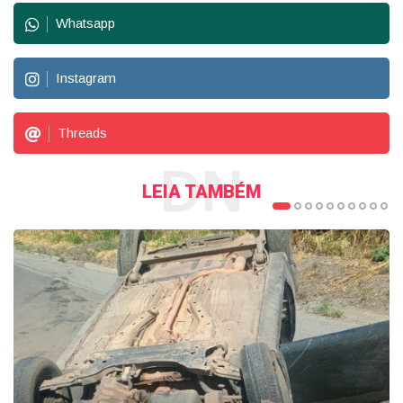
Whatsapp
Instagram
Threads
DN
LEIA TAMBÉM