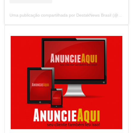
Uma publicação compartilhada por DestakNews Brasil (@destaknewsbrasiloficial)