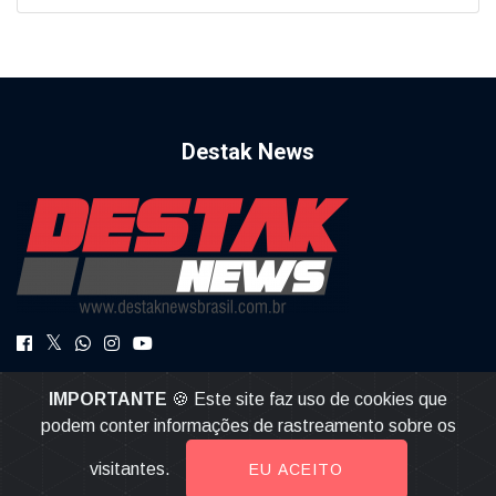
Destak News
DestakNews a Notícia com Credibilidade.
IMPORTANTE
🍪 Este site faz uso de cookies que
destaknews@gmail.com
podem conter informações de rastreamento sobre os
visitantes.
EU ACEITO