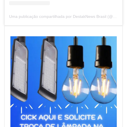
Uma publicação compartilhada por DestakNews Brasil (@destaknewsbrasiloficial)