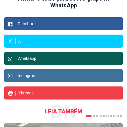
WhatsApp
Facebook
X
Whatsapp
Instagram
Threads
DN
LEIA TAMBÉM