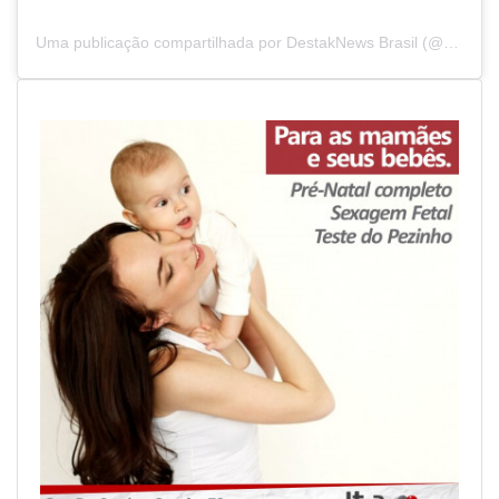
Uma publicação compartilhada por DestakNews Brasil (@destaknewsbrasiloficial)