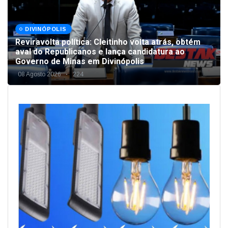
DIVINÓPOLIS
Reviravolta política: Cleitinho volta atrás, obtém
aval do Republicanos e lança candidatura ao
Governo de Minas em Divinópolis
08 Agosto 2026
224