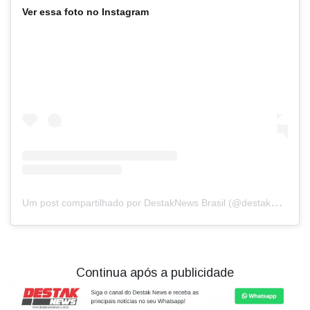
Ver essa foto no Instagram
U
m post compartilhado por DestakNews Brasil (@destaknewsbrasiloficial)
Continua após a publicidade