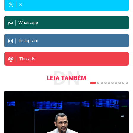
X
Whatsapp
Instagram
Threads
DN
LEIA TAMBÉM