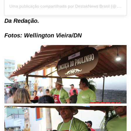
U
ma publicação compartilhada por DestakNews Brasil (@destaknewsbrasiloficial)
Da Redação.
Fotos: Wellington Vieira/DN