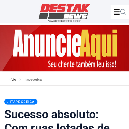
Início
Itapecerica
ITAPECERICA
Sucesso absoluto:
Com ruas lotadas de