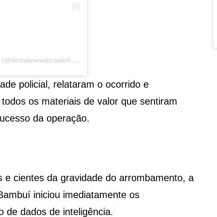
U
ma publicação compartilhada por DestakNews Brasil (@destaknewsbrasiloficial)
de policial, relataram o ocorrido e
todos os materiais de valor que sentiram
o sucesso da operação.
os e cientes da gravidade do arrombamento, a
 Bambuí iniciou imediatamente os
de dados de inteligência.