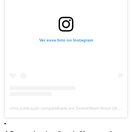
Ver essa foto no Instagram
U
ma publicação compartilhada por DestakNews Brasil (@destaknewsbrasiloficial)