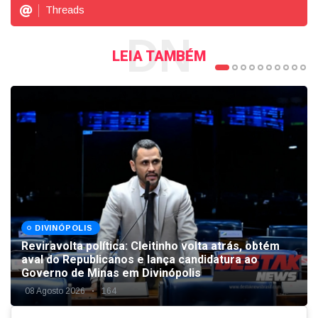
Threads
DN
LEIA TAMBÉM
DIVINÓPOLIS
Reviravolta política: Cleitinho volta atrás, obtém
aval do Republicanos e lança candidatura ao
Governo de Minas em Divinópolis
08 Agosto 2026
164