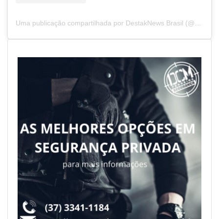
Uma publicação compartilhada por DestakNews Brasil (@destaknewsbrasiloficial)