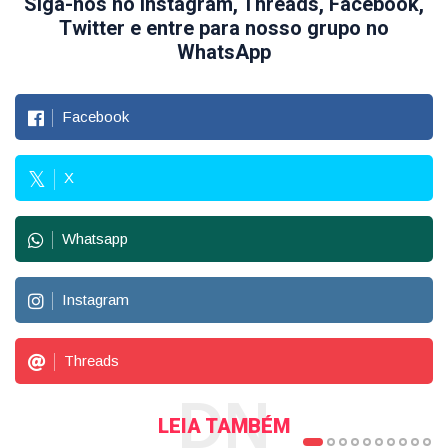
Siga-nos no Instagram, Threads, Facebook,
Twitter e entre para nosso grupo no
WhatsApp
Facebook
X
Whatsapp
Instagram
Threads
DN
LEIA TAMBÉM