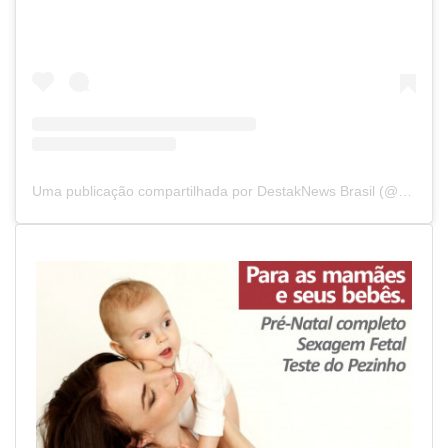
Uma publicação compartilhada por DestakNews Brasil (@destaknewsbrasiloficial)