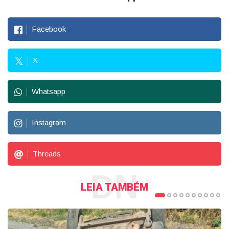
Facebook
X
Whatsapp
Instagram
Threads
DN
LEIA TAMBÉM