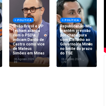
POLÍTICA
POLÍTICA
União Brasil e PP
Republicanos-MG
fecham aliança
mantém pressão
com o PSD e
por chapa pura
indicam Danilo de
com Cleitinho ao
Castro como vice
Governo de Minas
de Mateus
no limite do prazo
Simões em Minas
do TSE
06 Agosto 2026
06 Agosto 2026
89
176