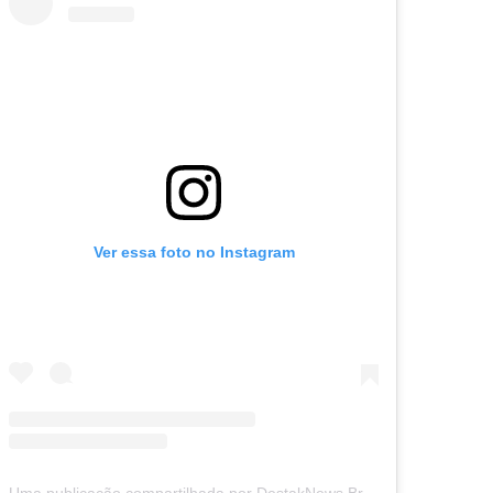
Ver essa foto no Instagram
Uma publicação compartilhada por DestakNews Brasil (@destaknewsbrasiloficial)