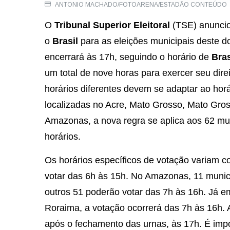
ANTONIO MACHADO/FOTOARENA/ESTADÃO CONTEÚDO
O
Tribunal Superior Eleitoral
(TSE) anuncio
o
Brasil
para as eleições municipais deste do
encerrará às 17h, seguindo o horário de
Bras
um total de nove horas para exercer seu dire
horários diferentes devem se adaptar ao hor
localizadas no Acre, Mato Grosso, Mato Gro
Amazonas, a nova regra se aplica aos 62 mun
horários.
Os horários específicos de votação variam co
votar das 6h às 15h. No Amazonas, 11 municí
outros 51 poderão votar das 7h às 16h. Já 
Roraima, a votação ocorrerá das 7h às 16h.
após o fechamento das urnas, às 17h. É impor