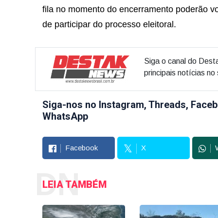
fila no momento do encerramento poderão vo
de participar do processo eleitoral.
Siga o canal do Dest
principais notícias n
Siga-nos no Instagram, Threads, Faceb
WhatsApp
Facebook
X
DN
LEIA TAMBÉM