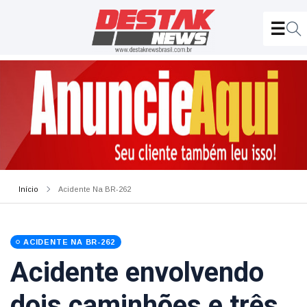
Início
Acidente Na BR-262
ACIDENTE NA BR-262
Acidente envolvendo
dois caminhões e três