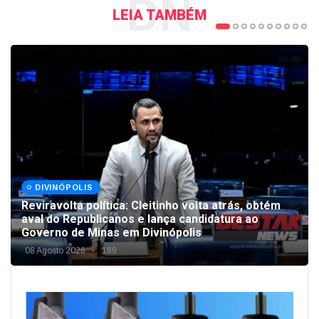
DN
LEIA TAMBÉM
DIVINÓPOLIS
Reviravolta política: Cleitinho volta atrás, obtém
aval do Republicanos e lança candidatura ao
Governo de Minas em Divinópolis
08 Agosto 2026
189