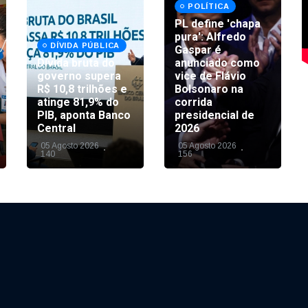
POLÍTICA
PL define 'chapa
pura': Alfredo
DÍVIDA PÚBLICA
Gaspar é
Dívida bruta do
anunciado como
governo supera
vice de Flávio
R$ 10,8 trilhões e
Bolsonaro na
atinge 81,9% do
corrida
PIB, aponta Banco
presidencial de
Central
2026
05 Agosto 2026
05 Agosto 2026
140
156