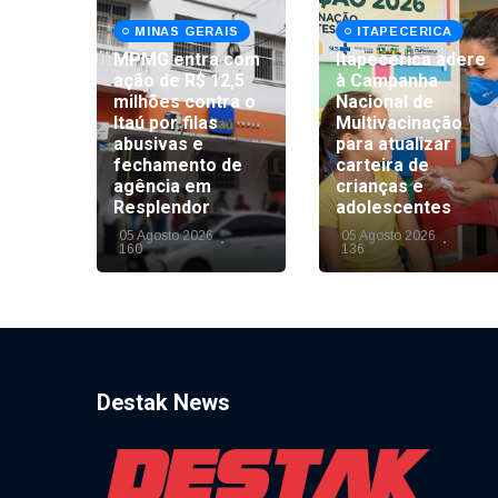
MINAS GERAIS
ITAPECERICA
MPMG entra com
Itapecerica adere
8
ação de R$ 12,5
à Campanha
o em
milhões contra o
Nacional de
Itaú por filas
Multivacinação
abusivas e
para atualizar
ança
fechamento de
carteira de
em
agência em
crianças e
Resplendor
adolescentes
05 Agosto 2026
05 Agosto 2026
160
136
Destak News