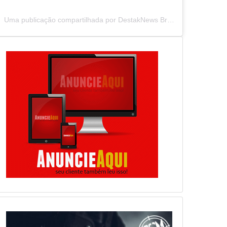
Uma publicação compartilhada por DestakNews Brasil (@destaknewsbrasiloficial)