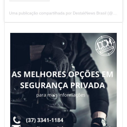
Uma publicação compartilhada por DestakNews Brasil (@destaknewsbrasiloficial)