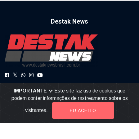
Destak News
DestakNews a Notícia com Credibilidade.
IMPORTANTE
🍪 Este site faz uso de cookies que
destaknews@gmail.com
podem conter informações de rastreamento sobre os
visitantes.
EU ACEITO
© 2026, Destak News | Todos os direitos reservados |
Desenvolvido por
Multiverso Web