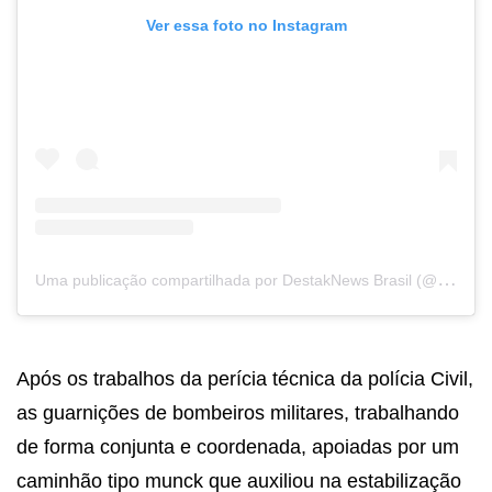
Ver essa foto no Instagram
U
ma publicação compartilhada por DestakNews Brasil (@destaknewsbrasiloficial)
Após os trabalhos da perícia técnica da polícia Civil,
as guarnições de bombeiros militares, trabalhando
de forma conjunta e coordenada, apoiadas por um
caminhão tipo munck que auxiliou na estabilização