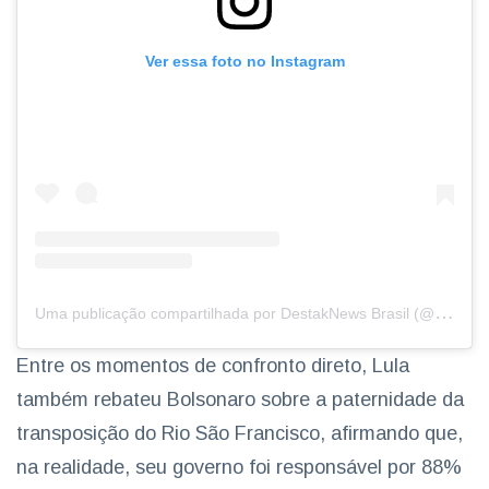
Ver essa foto no Instagram
U
ma publicação compartilhada por DestakNews Brasil (@destaknewsbrasiloficial)
Entre os momentos de confronto direto, Lula
também rebateu Bolsonaro sobre a paternidade da
transposição do Rio São Francisco, afirmando que,
na realidade, seu governo foi responsável por 88%