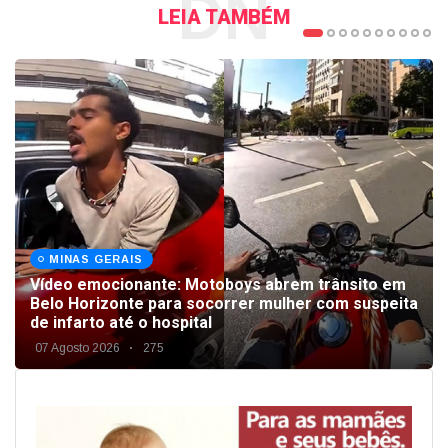
DN
LEIA TAMBÉM
MINAS GERAIS
Vídeo emocionante: Motoboys abrem trânsito em
Belo Horizonte para socorrer mulher com suspeita
de infarto até o hospital
07 Agosto 2026
275