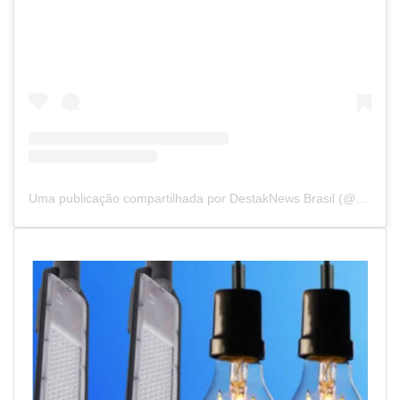
Uma publicação compartilhada por DestakNews Brasil (@destaknewsbrasiloficial)