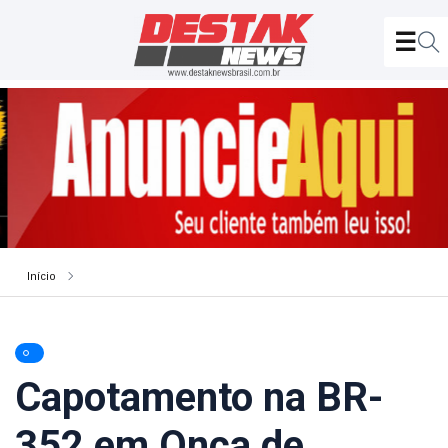
Início
Capotamento na BR-
352 em Onça de