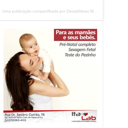
Uma publicação compartilhada por DestakNews Brasil (@destaknewsbrasiloficial)