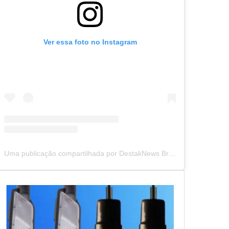
Ver essa foto no Instagram
Uma publicação compartilhada por DestakNews Brasil (@destaknewsbrasiloficial)