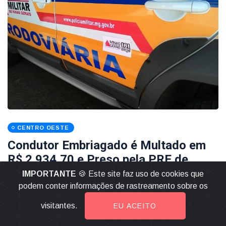
CENTRO OESTE
Condutor Embriagado é Multado em
R$ 2.934,70 e Preso pela PRE de
Formiga em Furnastur
IMPORTANTE
🍪 Este site faz uso de cookies que
podem conter informações de rastreamento sobre os
13 Fevereiro 2021
visitantes.
EU ACEITO
LEIA MAIS