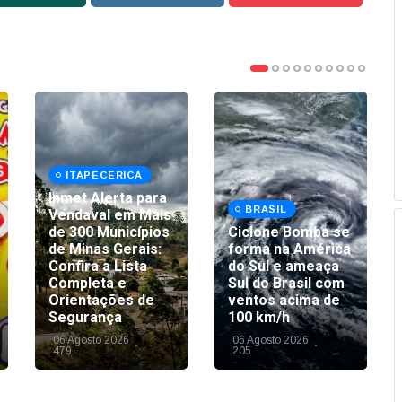
ITAPECERICA
Inmet Alerta para
BRASIL
Vendaval em Mais
de 300 Municípios
Ciclone Bomba se
de Minas Gerais:
forma na América
Confira a Lista
do Sul e ameaça
Completa e
Sul do Brasil com
Orientações de
ventos acima de
Segurança
100 km/h
06 Agosto 2026
06 Agosto 2026
479
205