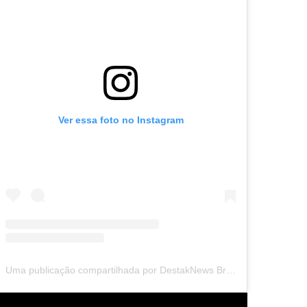
Ver essa foto no Instagram
Uma publicação compartilhada por DestakNews Brasil (@destaknewsbrasiloficial)