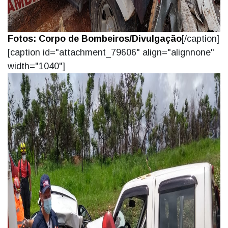
Fotos: Corpo de Bombeiros/Divulgação
[/caption]
[caption id="attachment_79606" align="alignnone"
width="1040"]