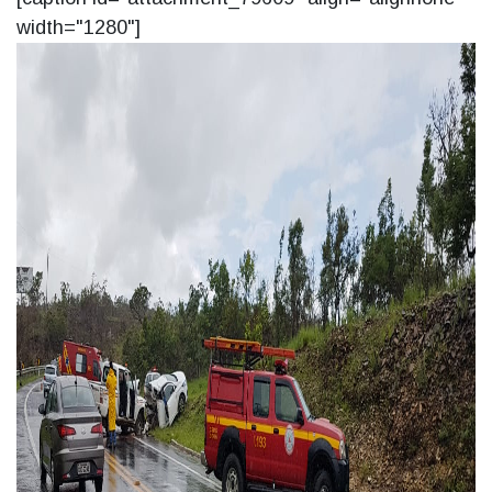
width="1280"]