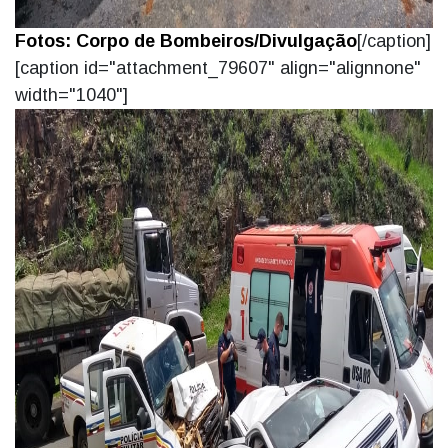
Fotos: Corpo de Bombeiros/Divulgação
[/caption]
[caption id="attachment_79607" align="alignnone"
width="1040"]