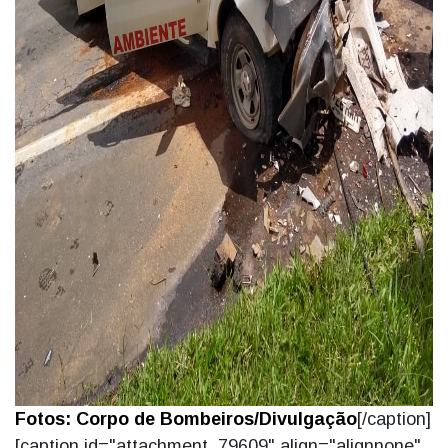
Fotos: Corpo de Bombeiros/Divulgação
[/caption]
[caption id="attachment_79609" align="alignnone"