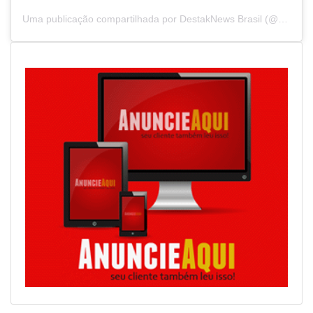
Uma publicação compartilhada por DestakNews Brasil (@destaknewsbrasiloficial)