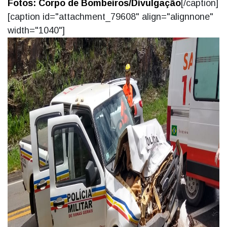
Fotos: Corpo de Bombeiros/Divulgação
[/caption]
[caption id="attachment_79608" align="alignnone"
width="1040"]