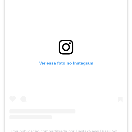
Ver essa foto no Instagram
Uma publicação compartilhada por DestakNews Brasil (@destaknewsbrasiloficial)