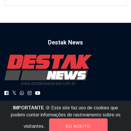
Destak News
DestakNews a Notícia com Credibilidade.
IMPORTANTE
🍪 Este site faz uso de cookies que
destaknews@gmail.com
podem conter informações de rastreamento sobre os
visitantes.
EU ACEITO