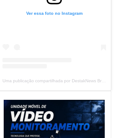
Ver essa foto no Instagram
Uma publicação compartilhada por DestakNews Brasil (@destaknewsbrasiloficial)