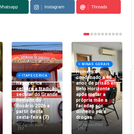
Whatsapp
Instagram
Threads
MINAS GERAIS
Homem é
ITAPECERICA
condenado a 48
Itapecerica
anos de prisão em
celebra a tradição
Belo Horizonte
secular do Grande
após matar a
Reinado do
própria mãe a
Rosário 2026 a
facadas por
partir desta
dinheiro para
sexta-feira (7)
drogas
07 Agosto 2026
07 Agosto 2026
212
176