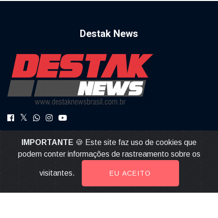
Destak News
DestakNews a Notícia com Credibilidade.
IMPORTANTE
🍪 Este site faz uso de cookies que
destaknews@gmail.com
podem conter informações de rastreamento sobre os
visitantes.
EU ACEITO
© 2026, Destak News | Todos os direitos reservados |
Desenvolvido por
Multiverso Web