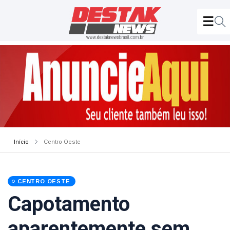
Início
Centro Oeste
CENTRO OESTE
Capotamento
aparentemente sem