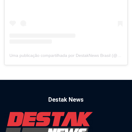
Uma publicação compartilhada por DestakNews Brasil (@destaknewsbrasiloficial)
Destak News