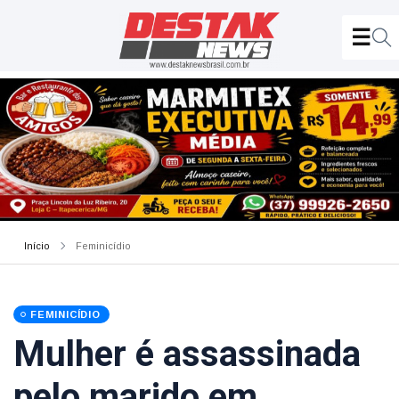
Início
Feminicídio
FEMINICÍDIO
Mulher é assassinada
pelo marido em