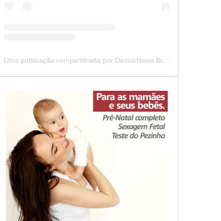
Uma publicação compartilhada por DestakNews Brasil (@destaknewsbrasiloficial)