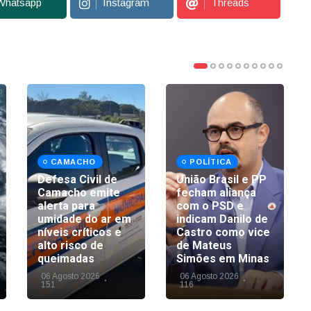
Whatsapp
Instagram
Threads
CAMACHO
POLÍTICA
Defesa Civil de
União Brasil e PP
Camacho emite
fecham aliança
alerta para
com o PSD e
umidade do ar em
indicam Danilo de
níveis críticos e
Castro como vice
alto risco de
de Mateus
queimadas
Simões em Minas
06 Agosto 2026
06 Agosto 2026
151
116