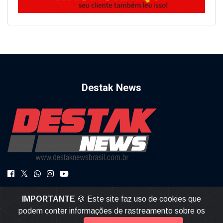
Destak News
DestakNews a Notícia com Credibilidade.
IMPORTANTE
🍪 Este site faz uso de cookies que
destaknews@gmail.com
podem conter informações de rastreamento sobre os