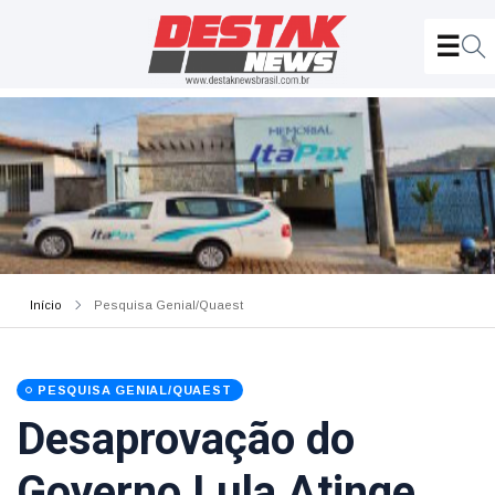
Início
Pesquisa Genial/Quaest
PESQUISA GENIAL/QUAEST
Desaprovação do
Governo Lula Atinge