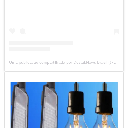
Uma publicação compartilhada por DestakNews Brasil (@destaknewsbrasiloficial)