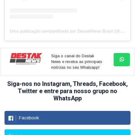
U
ma publicação compartilhada por DestakNews Brasil (@destaknewsbrasiloficial)
Siga o canal do Destak
News e receba as principais
notícias no seu Whatsapp!
Siga-nos no Instagram, Threads, Facebook,
Twitter e entre para nosso grupo no
WhatsApp
Facebook