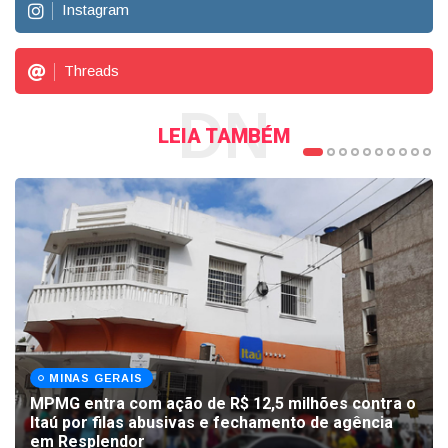
Instagram
Threads
DN
LEIA TAMBÉM
MINAS GERAIS
MPMG entra com ação de R$ 12,5 milhões contra o
Itaú por filas abusivas e fechamento de agência
em Resplendor