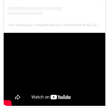
Uma publicação compartilhada por DestakNews Brasil (@destaknewsbrasiloficial)