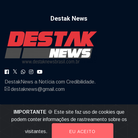
Destak News
DestakNews a Notícia com Credibilidade.
destaknews@gmail.com
IMPORTANTE
🍪 Este site faz uso de cookies que
podem conter informações de rastreamento sobre os
© 2026, Destak News | Todos os direitos reservados |
Desenvolvido por
Multiverso Web
visitantes.
EU ACEITO