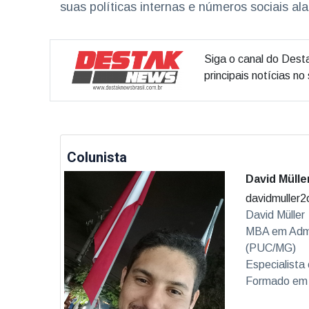
suas políticas internas e números sociais a
Siga o canal do Dest
principais notícias n
Colunista
David Mülle
davidmuller
David Müller
MBA em Admi
(PUC/MG)
Especialista
Formado em D