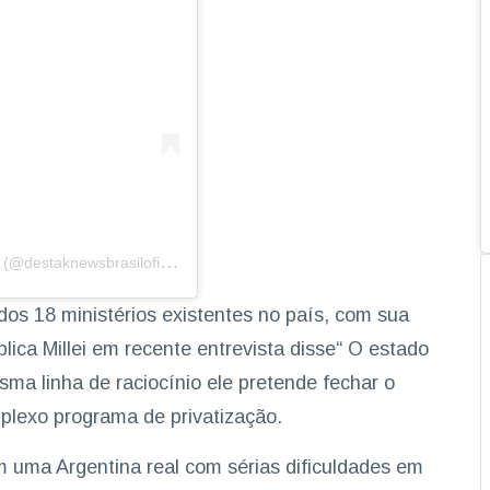
U
ma publicação compartilhada por DestakNews Brasil (@destaknewsbrasiloficial)
 dos 18 ministérios existentes no país, com sua
ica Millei em recente entrevista disse“ O estado
ma linha de raciocínio ele pretende fechar o
mplexo programa de privatização.
em uma Argentina real com sérias dificuldades em