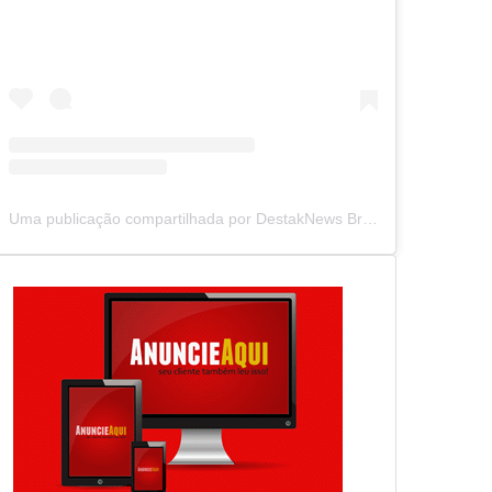
Uma publicação compartilhada por DestakNews Brasil (@destaknewsbrasiloficial)