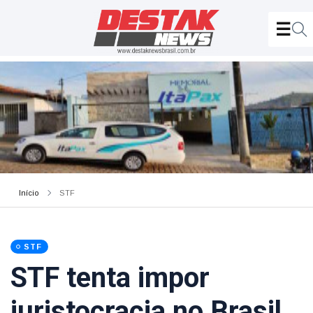
Início
STF
STF
STF tenta impor
juristocracia no Brasil