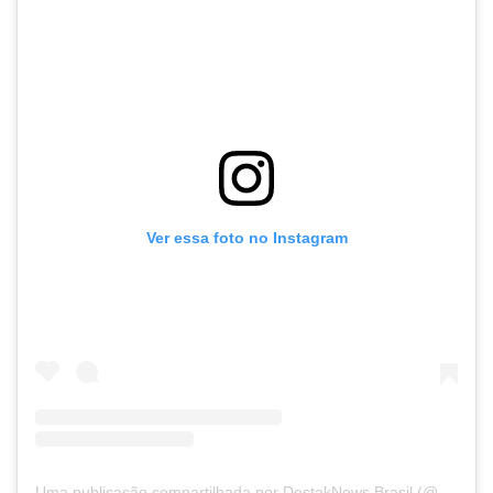
Ver essa foto no Instagram
U
ma publicação compartilhada por DestakNews Brasil (@destaknewsbrasiloficial)