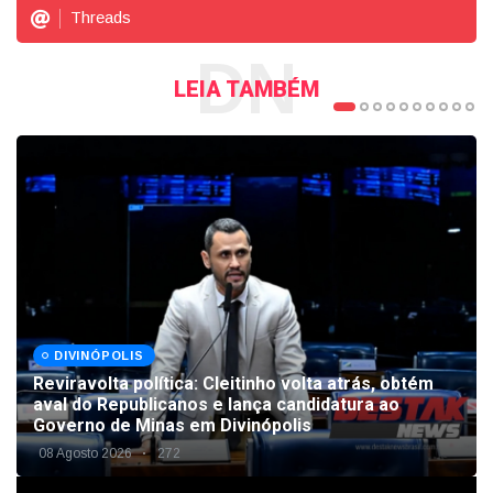
Threads
DN
LEIA TAMBÉM
DIVINÓPOLIS
Reviravolta política: Cleitinho volta atrás, obtém
aval do Republicanos e lança candidatura ao
Governo de Minas em Divinópolis
08 Agosto 2026
272