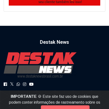
Destak News
DestakNews a Notícia com Credibilidade.
IMPORTANTE
🍪 Este site faz uso de cookies que
destaknews@gmail.com
podem conter informações de rastreamento sobre os