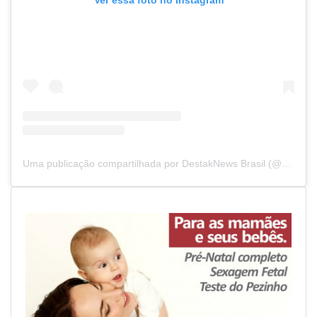
Ver essa foto no Instagram
Uma publicação compartilhada por DestakNews Brasil (@destaknewsbrasiloficial)