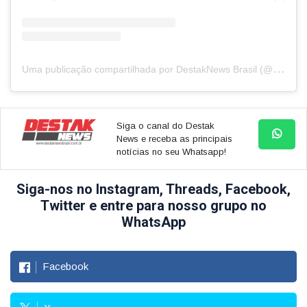
U
ma publicação compartilhada por DestakNews Brasil (@destaknewsbrasiloficial)
Siga o canal do Destak
News e receba as principais
notícias no seu Whatsapp!
Siga-nos no Instagram, Threads, Facebook,
Twitter e entre para nosso grupo no
WhatsApp
Facebook