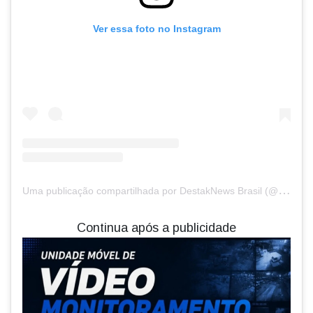
Ver essa foto no Instagram
U
ma publicação compartilhada por DestakNews Brasil (@destaknewsbrasiloficial)
Continua após a publicidade