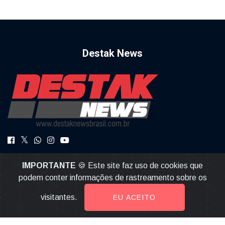
Destak News
DestakNews a Notícia com Credibilidade.
IMPORTANTE
🍪 Este site faz uso de cookies que
destaknews@gmail.com
podem conter informações de rastreamento sobre os
visitantes.
EU ACEITO