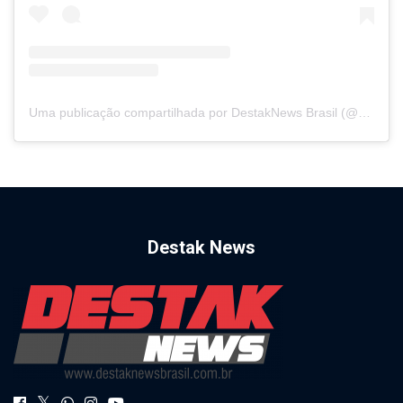
Uma publicação compartilhada por DestakNews Brasil (@destaknewsbrasiloficial)
Destak News