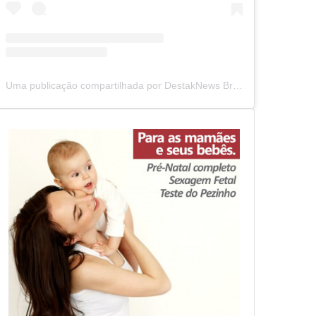
Uma publicação compartilhada por DestakNews Brasil (@destaknewsbrasiloficial)