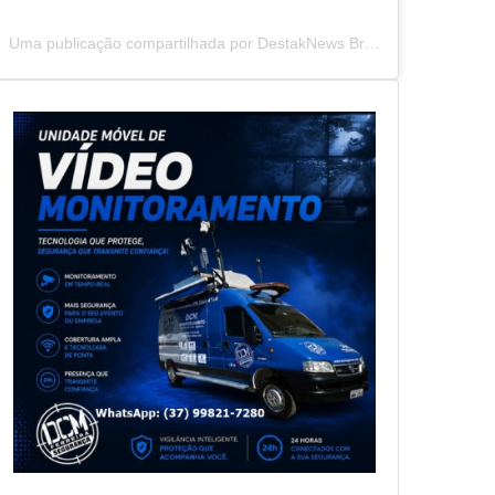
Uma publicação compartilhada por DestakNews Brasil (@destaknewsbrasiloficial)