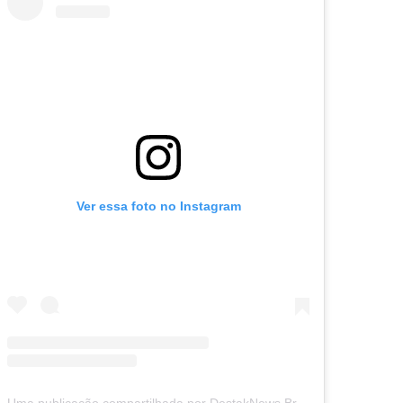
Ver essa foto no Instagram
Uma publicação compartilhada por DestakNews Brasil (@destaknewsbrasiloficial)