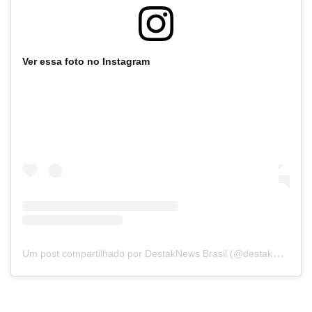
Ver essa foto no Instagram
U
m post compartilhado por DestakNews Brasil (@destaknewsbrasiloficial)