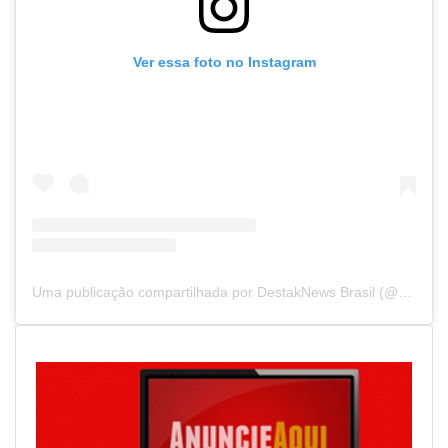
Ver essa foto no Instagram
Uma publicação compartilhada por DestakNews Brasil (@destaknewsbrasiloficial)