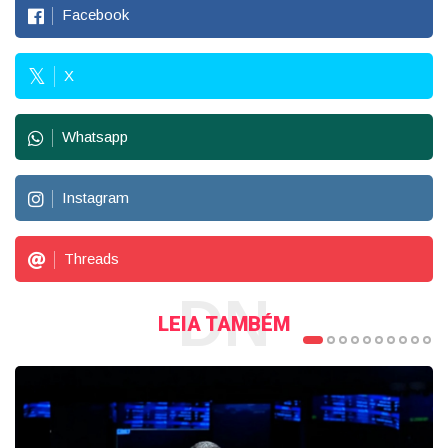
Facebook
X
Whatsapp
Instagram
Threads
DN
LEIA TAMBÉM