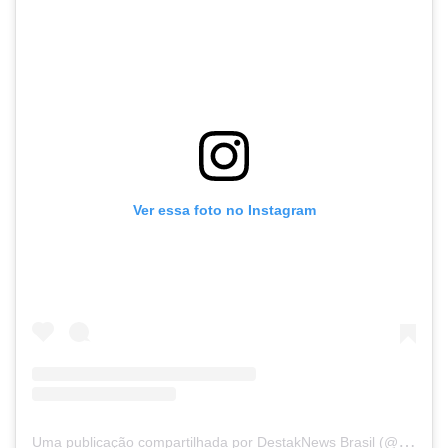
Ver essa foto no Instagram
U
ma publicação compartilhada por DestakNews Brasil (@destaknewsbrasiloficial)