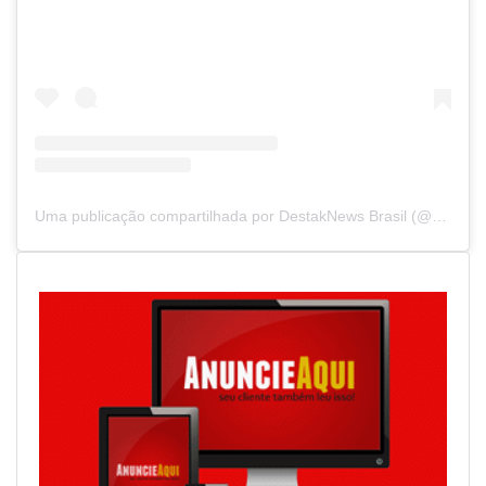
Uma publicação compartilhada por DestakNews Brasil (@destaknewsbrasiloficial)