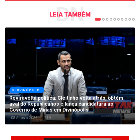
DN
LEIA TAMBÉM
DIVINÓPOLIS
Reviravolta política: Cleitinho volta atrás, obtém
aval do Republicanos e lança candidatura ao
Governo de Minas em Divinópolis
08 Agosto 2026
119