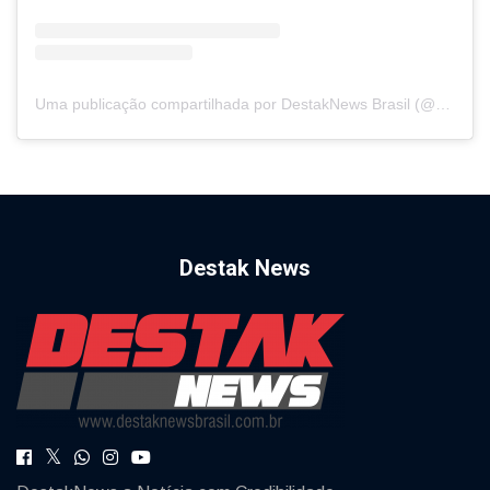
Uma publicação compartilhada por DestakNews Brasil (@destaknewsbrasiloficial)
Destak News