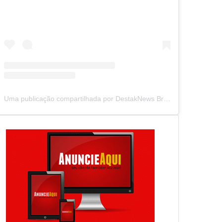
Uma publicação compartilhada por DestakNews Brasil (@destaknewsbrasiloficial)