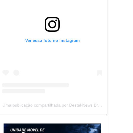
Ver essa foto no Instagram
Uma publicação compartilhada por DestakNews Brasil (@destaknewsbrasiloficial)