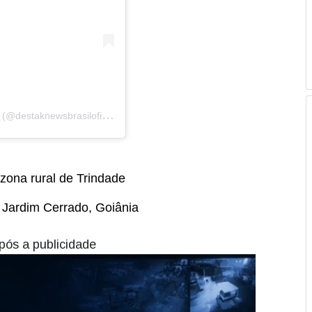
U
ma publicação compartilhada por DestakNews Brasil (@destaknewsbrasiloficial)
 zona rural de Trindade
 Jardim Cerrado, Goiânia
pós a publicidade