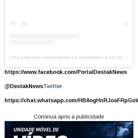
U
ma publicação compartilhada por DestakNews Brasil (@destaknewsbrasiloficial)
https://www.facebook.com/PortalDestakNews
@DestakNews
Twitter
https://chat.whatsapp.com/HB8ogHnRJosFRpGoW
Continua após a publicidade