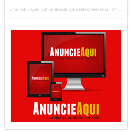
Uma publicação compartilhada por DestakNews Brasil (@destaknewsbrasiloficial)