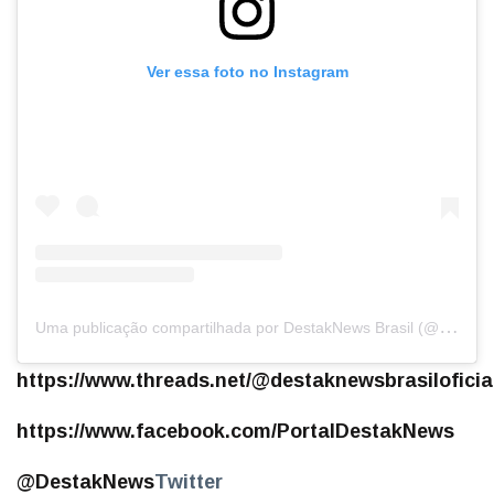
Ver essa foto no Instagram
U
ma publicação compartilhada por DestakNews Brasil (@destaknewsbrasiloficial)
https://www.threads.net/@destaknewsbrasiloficia
https://www.facebook.com/PortalDestakNews
@DestakNews
Twitter