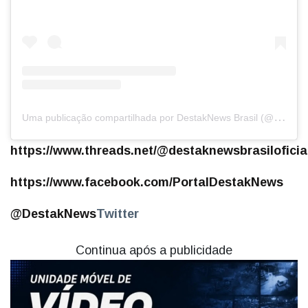
U
ma publicação compartilhada por DestakNews Brasil (@destaknewsbrasiloficial)
https://www.threads.net/@destaknewsbrasiloficia
https://www.facebook.com/PortalDestakNews
@DestakNews
Twitter
Continua após a publicidade