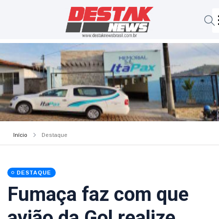
Início
Destaque
DESTAQUE
Fumaça faz com que
avião da Gol realize