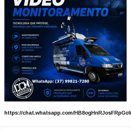
https://chat.whatsapp.com/HB8ogHnRJosFRpGoW