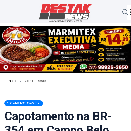
Início
Centro Oeste
CENTRO OESTE
Capotamento na BR-
354 em Campo Belo