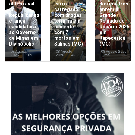
obtém aval
carro
dos mastros
do
carregado
abrem o
Republicanos
com drogas
Grande
e lança
termina em
Reinado do
candidatura
acidente
Rosário 2026
ao Governo
com 7
em
de Minas em
mortos em
Itapecerica
Divinópolis
Salinas (MG)
(MG)
08 Agosto
08 Agosto
08 Agosto 2026
2026
189
2026
456
295