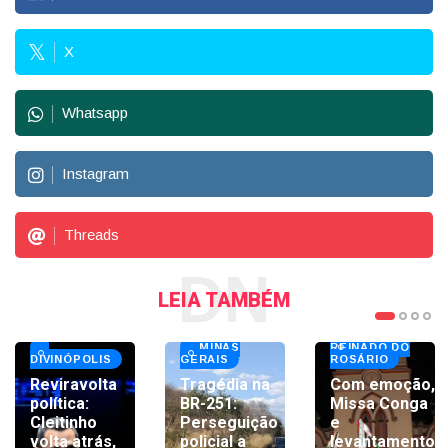
X
Whatsapp
Instagram
Threads
DN
LEIA TAMBÉM
GRANDE
MINAS
REINADO DO
DIVINÓPOLIS
GERAIS
ROSÁRIO
Reviravolta
Tragédia na
Com emoção,
política:
BR-251:
Missa Conga
Cleitinho
Perseguição
e
volta atrás,
policial a
levantamento