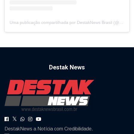
Uma publicação compartilhada por DestakNews Brasil (@destaknewsbrasiloficial)
Destak News
DestakNews a Notícia com Credibilidade.