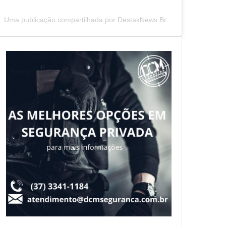
Uma publicação compartilhada por DestakNews Brasil (@destaknewsbrasiloficial)