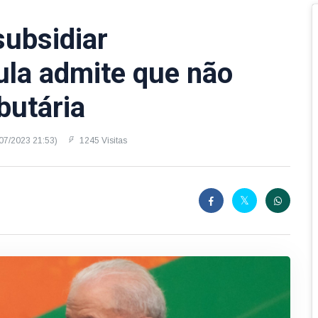
ubsidiar
ula admite que não
butária
/07/2023 21:53)
1245 Visitas