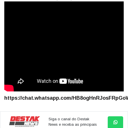
https://chat.whatsapp.com/HB8ogHnRJosFRpGoW
Siga o canal do Destak
News e receba as principais