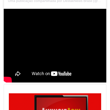
Uma publicação compartilhada por DestakNews Brasil (@destaknewsbrasiloficial)